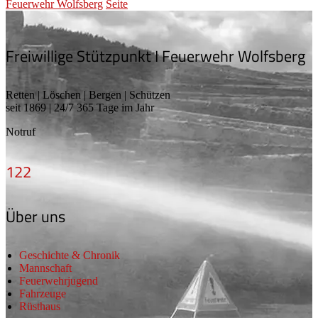
Feuerwehr Wolfsberg
Seite
Freiwillige Stützpunkt I Feuerwehr Wolfsberg
Retten | Löschen | Bergen | Schützen
seit 1869 | 24/7 365 Tage im Jahr
Notruf
122
Über uns
Geschichte & Chronik
Mannschaft
Feuerwehrjugend
Fahrzeuge
Rüsthaus