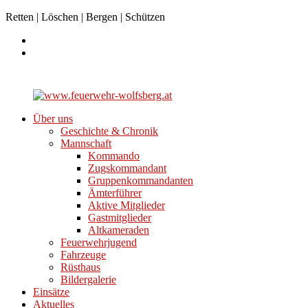
Retten | Löschen | Bergen | Schützen
Über uns
Geschichte & Chronik
Mannschaft
Kommando
Zugskommandant
Gruppenkommandanten
Ämterführer
Aktive Mitglieder
Gastmitglieder
Altkameraden
Feuerwehrjugend
Fahrzeuge
Rüsthaus
Bildergalerie
Einsätze
Aktuelles