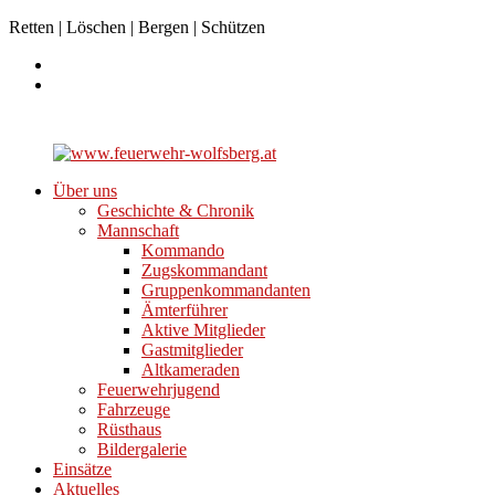
Retten | Löschen | Bergen | Schützen
Über uns
Geschichte & Chronik
Mannschaft
Kommando
Zugskommandant
Gruppenkommandanten
Ämterführer
Aktive Mitglieder
Gastmitglieder
Altkameraden
Feuerwehrjugend
Fahrzeuge
Rüsthaus
Bildergalerie
Einsätze
Aktuelles