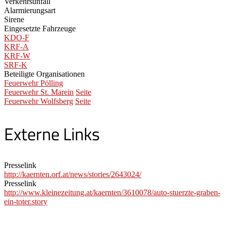
Verkehrsunfall
Alarmierungsart
Sirene
Eingesetzte Fahrzeuge
KDO-F
KRF-A
KRF-W
SRF-K
Beteiligte Organisationen
Feuerwehr Pölling
Feuerwehr St. Marein
Seite
Feuerwehr Wolfsberg
Seite
Externe Links
Presselink
http://kaernten.orf.at/news/stories/2643024/
Presselink
http://www.kleinezeitung.at/kaernten/3610078/auto-stuerzte-graben-
ein-toter.story