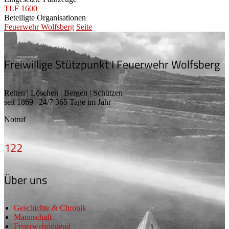
TLF 1600
Beteiligte Organisationen
Feuerwehr Wolfsberg
Seite
Freiwillige Stützpunkt I Feuerwehr Wolfsberg
Retten | Löschen | Bergen | Schützen
seit 1869 | 24/7 365 Tage im Jahr
Notruf
122
Über uns
Geschichte & Chronik
Mannschaft
Feuerwehrjugend