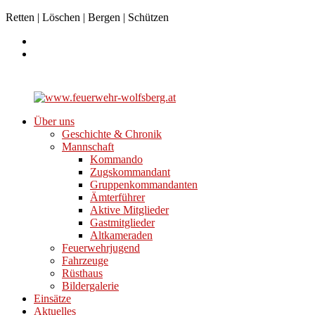
Retten | Löschen | Bergen | Schützen
Über uns
Geschichte & Chronik
Mannschaft
Kommando
Zugskommandant
Gruppenkommandanten
Ämterführer
Aktive Mitglieder
Gastmitglieder
Altkameraden
Feuerwehrjugend
Fahrzeuge
Rüsthaus
Bildergalerie
Einsätze
Aktuelles