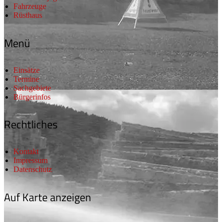
Fahrzeuge
Rüsthaus
Menü
Einsätze
Termine
Sachgebiete
Bürgerinfos
Rechtliches
Kontakt
Impressum
Datenschutz
Auf Karte anzeigen