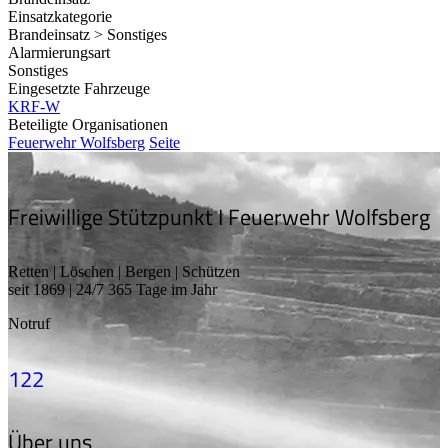
Einsatzkategorie
Brandeinsatz > Sonstiges
Alarmierungsart
Sonstiges
Eingesetzte Fahrzeuge
KRF-W
Beteiligte Organisationen
Feuerwehr Wolfsberg
Seite
Freiwillige Stützpunkt I Feuerwehr Wolfsberg
Retten | Löschen | Bergen | Schützen
seit 1869 | 24/7 365 Tage im Jahr
Notruf
122
Über uns