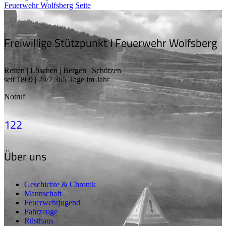
Feuerwehr Wolfsberg
Seite
Freiwillige Stützpunkt I Feuerwehr Wolfsberg
Retten | Löschen | Bergen | Schützen
seit 1869 | 24/7 365 Tage im Jahr
Notruf
122
Über uns
Geschichte & Chronik
Mannschaft
Feuerwehrjugend
Fahrzeuge
Rüsthaus