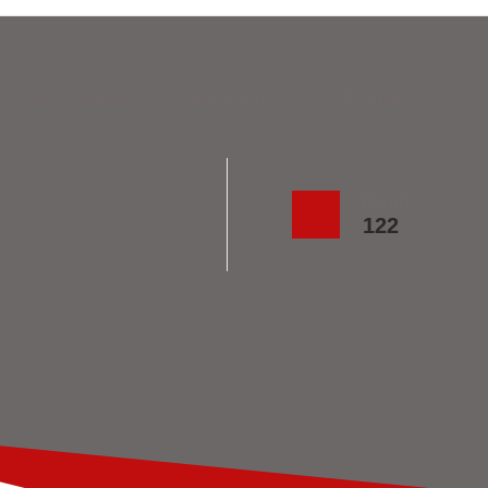
Sachgebiete
Bürgerinfos
Kontakt
Notruf
122