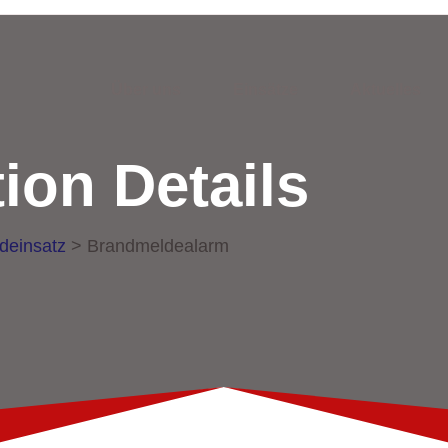
Über uns
Einsätze
Aktuelles
ion Details
deinsatz
>
Brandmeldealarm