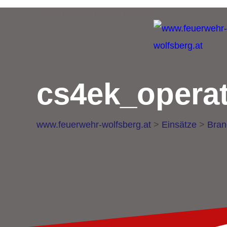
Retten | Löschen | Bergen | Schützen
cs4ek_operat
www.feuerwehr-wolfsberg.at
>
Einsätze
>
Bran