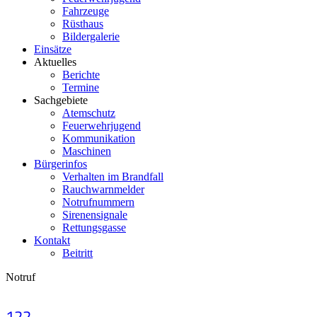
Fahrzeuge
Rüsthaus
Bildergalerie
Einsätze
Aktuelles
Berichte
Termine
Sachgebiete
Atemschutz
Feuerwehrjugend
Kommunikation
Maschinen
Bürgerinfos
Verhalten im Brandfall
Rauchwarnmelder
Notrufnummern
Sirenensignale
Rettungsgasse
Kontakt
Beitritt
Notruf
122