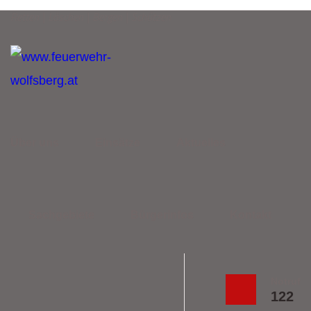
Retten | Löschen | Bergen | Schützen
Über uns
Einsätze
Aktuelles
Sachgebiete
Bürgerinfos
Kontakt
Notruf
122