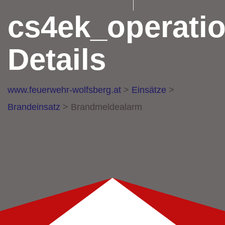
cs4ek_operati
Details
www.feuerwehr-wolfsberg.at
>
Einsätze
>
Brandeinsatz
>
Brandmeldealarm