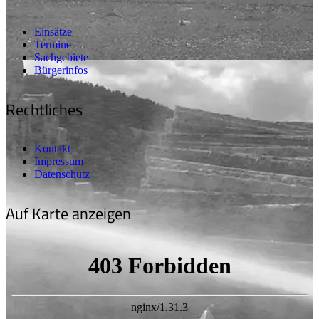
Einsätze
Termine
Sachgebiete
Bürgerinfos
Rechtliches
Kontakt
Impressum
Datenschutz
Auf Karte anzeigen