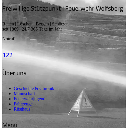
Freiwillige Stützpunkt I Feuerwehr Wolfsberg
Retten | Löschen | Bergen | Schützen
seit 1869 | 24/7 365 Tage im Jahr
Notruf
122
Über uns
Geschichte & Chronik
Mannschaft
Feuerwehrjugend
Fahrzeuge
Rüsthaus
Menü