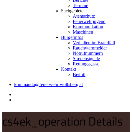
Berichte
Termine
Sachgebiete
Atemschutz
Feuerwehrjugend
Kommunikation
Maschinen
Bürgerinfos
Verhalten im Brandfall
Rauchwarnmelder
Notrufnummern
Sirenensignale
Rettungsgasse
Kontakt
Beitritt
kommando@feuerwehr-wolfsberg.at
cs4ek_operation Details