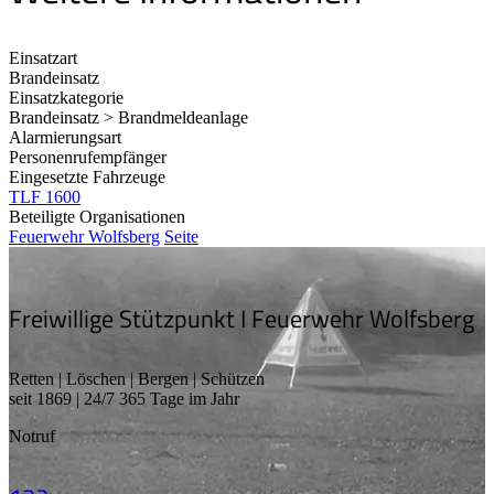
Einsatzart
Brandeinsatz
Einsatzkategorie
Brandeinsatz > Brandmeldeanlage
Alarmierungsart
Personenrufempfänger
Eingesetzte Fahrzeuge
TLF 1600
Beteiligte Organisationen
Feuerwehr Wolfsberg
Seite
Freiwillige Stützpunkt I Feuerwehr Wolfsberg
Retten | Löschen | Bergen | Schützen
seit 1869 | 24/7 365 Tage im Jahr
Notruf