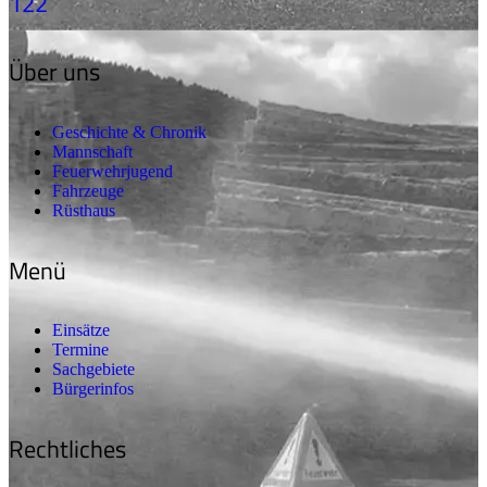
122
Über uns
Geschichte & Chronik
Mannschaft
Feuerwehrjugend
Fahrzeuge
Rüsthaus
Menü
Einsätze
Termine
Sachgebiete
Bürgerinfos
Rechtliches