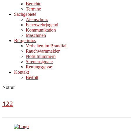
Berichte
Termine
Sachgebiete
Atemschutz
Feuerwehrjugend
Kommunikation
Maschinen
Bürgerinfos
Verhalten im Brandfall
Rauchwarnmelder
Notrufnummern
Sirenensignale
Rettungsgasse
Kontakt
Beitritt
Notruf
122