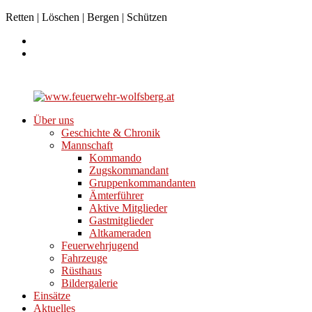
Retten | Löschen | Bergen | Schützen
Über uns
Geschichte & Chronik
Mannschaft
Kommando
Zugskommandant
Gruppenkommandanten
Ämterführer
Aktive Mitglieder
Gastmitglieder
Altkameraden
Feuerwehrjugend
Fahrzeuge
Rüsthaus
Bildergalerie
Einsätze
Aktuelles