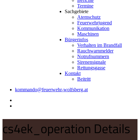
Berichte
Termine
Sachgebiete
Atemschutz
Feuerwehrjugend
Kommunikation
Maschinen
Bürgerinfos
Verhalten im Brandfall
Rauchwarnmelder
Notrufnummern
Sirenensignale
Rettungsgasse
Kontakt
Beitritt
kommando@feuerwehr-wolfsberg.at
cs4ek_operation Details