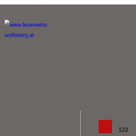
Retten | Löschen | Bergen | Schützen
Über uns
Einsätze
Aktuelles
Sachgebiete
Bürgerinfos
Kontakt
Notruf
122