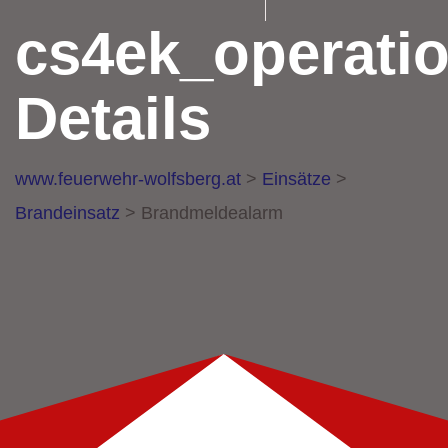
cs4ek_operati
Details
www.feuerwehr-wolfsberg.at
>
Einsätze
>
Brandeinsatz
>
Brandmeldealarm