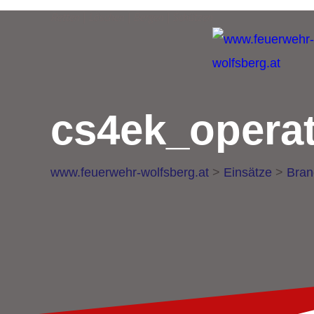
Retten | Löschen | Bergen | Schützen
cs4ek_operat
www.feuerwehr-wolfsberg.at
>
Einsätze
>
Bran