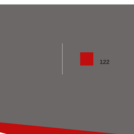
Sachgebiete
Bürgerinfos
Kontakt
Notruf
122