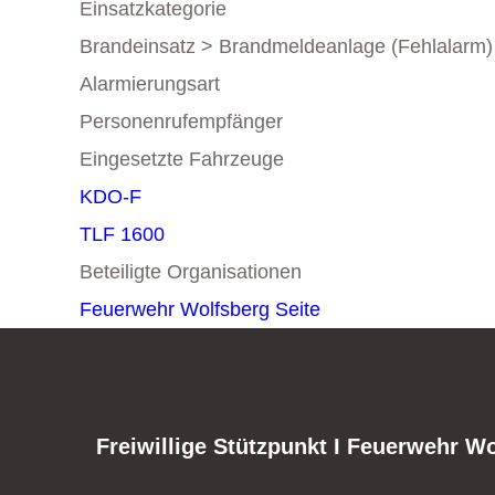
Einsatzkategorie
Brandeinsatz > Brandmeldeanlage (Fehlalarm)
Alarmierungsart
Personenrufempfänger
Eingesetzte Fahrzeuge
KDO-F
TLF 1600
Beteiligte Organisationen
Feuerwehr Wolfsberg
Seite
Freiwillige Stützpunkt I Feuerwehr W