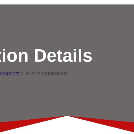
Über uns
Einsätze
Aktuelles
ion Details
deinsatz
>
Brandmeldealarm