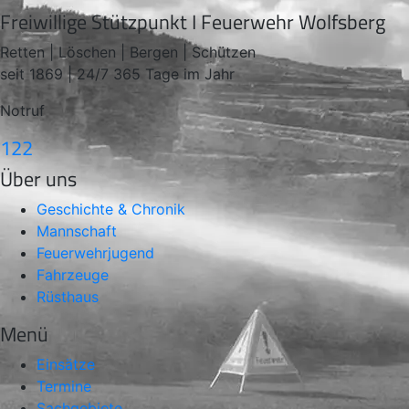
Freiwillige Stützpunkt I Feuerwehr Wolfsberg
Retten | Löschen | Bergen | Schützen
seit 1869 | 24/7 365 Tage im Jahr
Notruf
122
Über uns
Geschichte & Chronik
Mannschaft
Feuerwehrjugend
Fahrzeuge
Rüsthaus
Menü
Einsätze
Termine
Sachgebiete