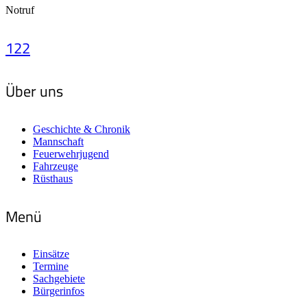
Notruf
122
Über uns
Geschichte & Chronik
Mannschaft
Feuerwehrjugend
Fahrzeuge
Rüsthaus
Menü
Einsätze
Termine
Sachgebiete
Bürgerinfos