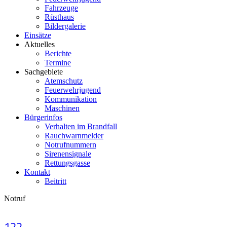
Fahrzeuge
Rüsthaus
Bildergalerie
Einsätze
Aktuelles
Berichte
Termine
Sachgebiete
Atemschutz
Feuerwehrjugend
Kommunikation
Maschinen
Bürgerinfos
Verhalten im Brandfall
Rauchwarnmelder
Notrufnummern
Sirenensignale
Rettungsgasse
Kontakt
Beitritt
Notruf
122