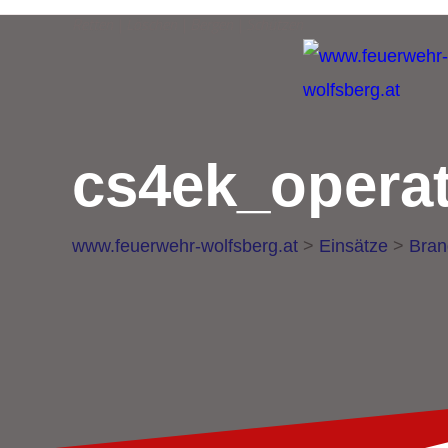
Retten | Löschen | Bergen | Schützen
cs4ek_operat
www.feuerwehr-wolfsberg.at
>
Einsätze
>
Bran