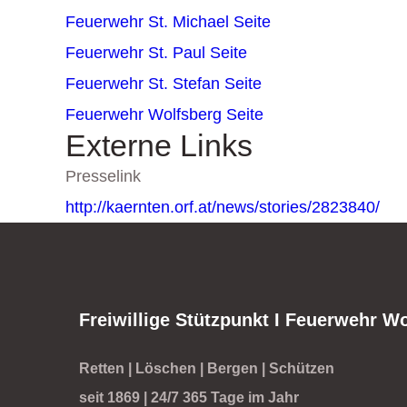
Feuerwehr St. Michael
Seite
Feuerwehr St. Paul
Seite
Feuerwehr St. Stefan
Seite
Feuerwehr Wolfsberg
Seite
Externe Links
Presselink
http://kaernten.orf.at/news/stories/2823840/
Freiwillige Stützpunkt I Feuerwehr W
Retten | Löschen | Bergen | Schützen
seit 1869 | 24/7 365 Tage im Jahr