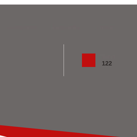
Sachgebiete
Bürgerinfos
Kontakt
Notruf
122