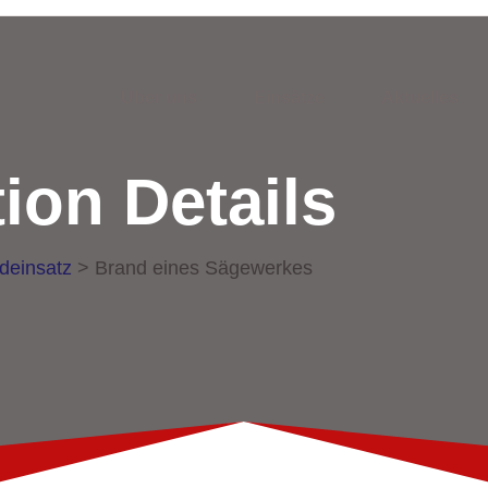
Über uns
Einsätze
Aktuelles
ion Details
deinsatz
>
Brand eines Sägewerkes