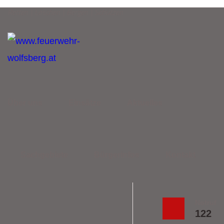
Retten | Löschen | Bergen | Schützen
Über uns
Einsätze
Aktuelles
Sachgebiete
Bürgerinfos
Kontakt
Notruf
122