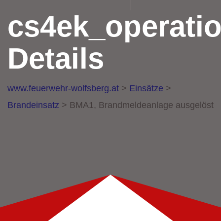
cs4ek_operati
Details
www.feuerwehr-wolfsberg.at
>
Einsätze
>
Brandeinsatz
>
BMA1, Brandmeldeanlage ausgelöst