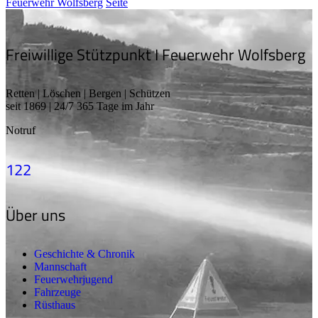
Feuerwehr Wolfsberg
Seite
Freiwillige Stützpunkt I Feuerwehr Wolfsberg
Retten | Löschen | Bergen | Schützen
seit 1869 | 24/7 365 Tage im Jahr
Notruf
122
Über uns
Geschichte & Chronik
Mannschaft
Feuerwehrjugend
Fahrzeuge
Rüsthaus