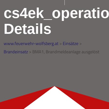
cs4ek_operati
Details
www.feuerwehr-wolfsberg.at
>
Einsätze
>
Brandeinsatz
>
BMA1, Brandmeldeanlage ausgelöst