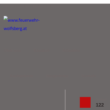
Retten | Löschen | Bergen | Schützen
Über uns
Einsätze
Aktuelles
Sachgebiete
Bürgerinfos
Kontakt
Notruf
122