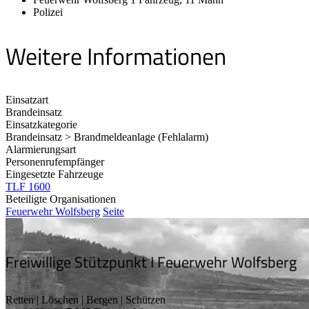
Polizei
Weitere Informationen
Einsatzart
Brandeinsatz
Einsatzkategorie
Brandeinsatz > Brandmeldeanlage (Fehlalarm)
Alarmierungsart
Personenrufempfänger
Eingesetzte Fahrzeuge
TLF 1600
Beteiligte Organisationen
Feuerwehr Wolfsberg
Seite
Freiwillige Stützpunkt I Feuerwehr Wolfsberg
Retten | Löschen | Bergen | Schützen