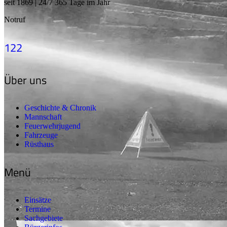
seit 1869 | 24/7 365 Tage im Jahr
Notruf
122
Über uns
Geschichte & Chronik
Mannschaft
Feuerwehrjugend
Fahrzeuge
Rüsthaus
Menü
Einsätze
Termine
Sachgebiete