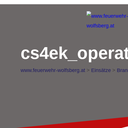
Retten | Löschen | Bergen | Schützen
cs4ek_operat
www.feuerwehr-wolfsberg.at
>
Einsätze
>
Bran