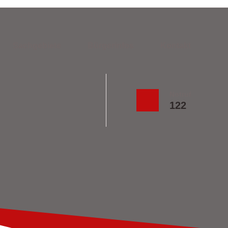
Sachgebiete
Bürgerinfos
Kontakt
Notruf
122