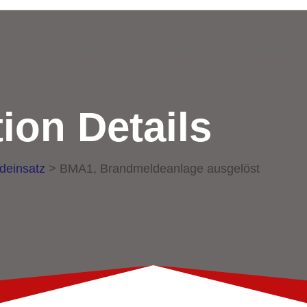
Über uns
Einsätze
Aktuelles
ion Details
deinsatz
>
BMA1, Brandmeldeanlage ausgelöst