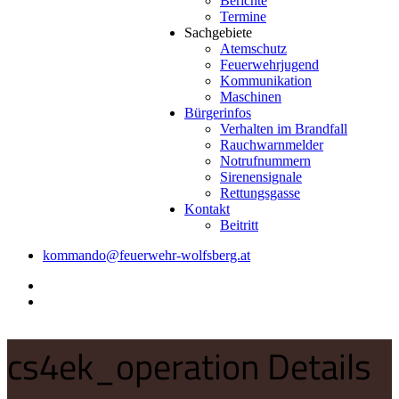
Berichte
Termine
Sachgebiete
Atemschutz
Feuerwehrjugend
Kommunikation
Maschinen
Bürgerinfos
Verhalten im Brandfall
Rauchwarnmelder
Notrufnummern
Sirenensignale
Rettungsgasse
Kontakt
Beitritt
kommando@feuerwehr-wolfsberg.at
cs4ek_operation Details