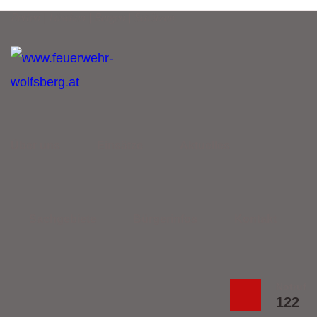
Retten | Löschen | Bergen | Schützen
Über uns
Einsätze
Aktuelles
Sachgebiete
Bürgerinfos
Kontakt
Notruf
122