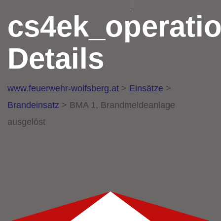
cs4ek_operati
Details
www.feuerwehr-wolfsberg.at
>
Einsätze
>
Brandeinsatz
>
BMA 1, Brandmeldeanlage
ausgelöst