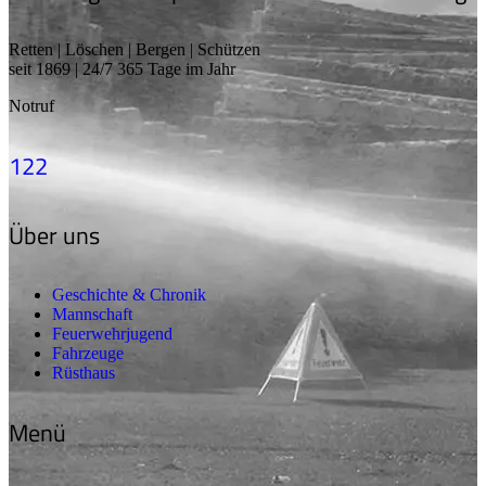
Retten | Löschen | Bergen | Schützen
seit 1869 | 24/7 365 Tage im Jahr
Notruf
122
Über uns
Geschichte & Chronik
Mannschaft
Feuerwehrjugend
Fahrzeuge
Rüsthaus
Menü