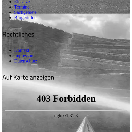
Einsätze
Termine
Sachgebiete
Bürgerinfos
Rechtliches
Kontakt
Impressum
Datenschutz
Auf Karte anzeigen