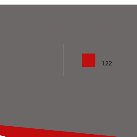
Sachgebiete
Bürgerinfos
Kontakt
Notruf
122