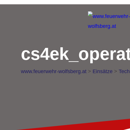
Retten | Löschen | Bergen | Schützen
cs4ek_operat
www.feuerwehr-wolfsberg.at
>
Einsätze
>
Tech