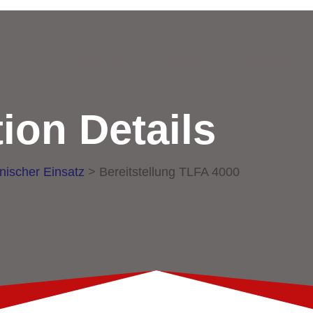
Über uns
Einsätze
Aktuelles
ion Details
nischer Einsatz
>
Bereitstellung TLFA 4000