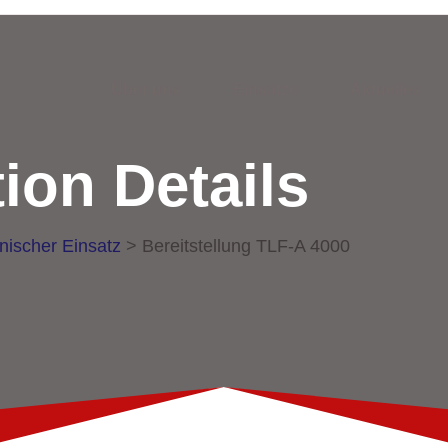
Über uns
Einsätze
Aktuelles
ion Details
nischer Einsatz
>
Bereitstellung TLF-A 4000