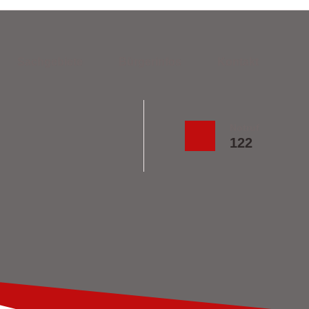
Sachgebiete
Bürgerinfos
Kontakt
Notruf
122