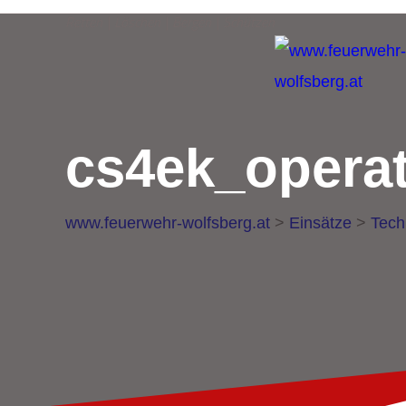
Retten | Löschen | Bergen | Schützen
cs4ek_operat
www.feuerwehr-wolfsberg.at
>
Einsätze
>
Tech