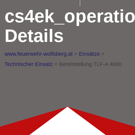
cs4ek_operati
Details
www.feuerwehr-wolfsberg.at
>
Einsätze
>
Technischer Einsatz
>
Bereitstellung TLF-A 4000