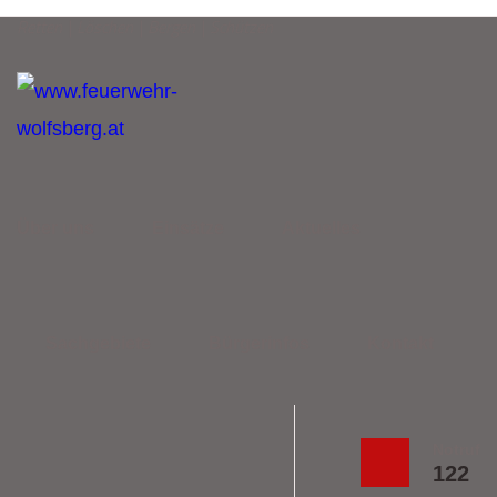
Retten | Löschen | Bergen | Schützen
Über uns
Einsätze
Aktuelles
Sachgebiete
Bürgerinfos
Kontakt
Notruf
122