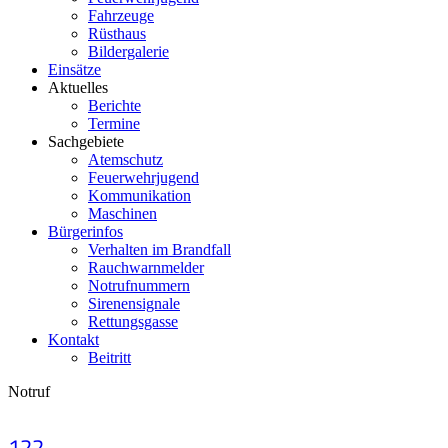
Fahrzeuge
Rüsthaus
Bildergalerie
Einsätze
Aktuelles
Berichte
Termine
Sachgebiete
Atemschutz
Feuerwehrjugend
Kommunikation
Maschinen
Bürgerinfos
Verhalten im Brandfall
Rauchwarnmelder
Notrufnummern
Sirenensignale
Rettungsgasse
Kontakt
Beitritt
Notruf
122