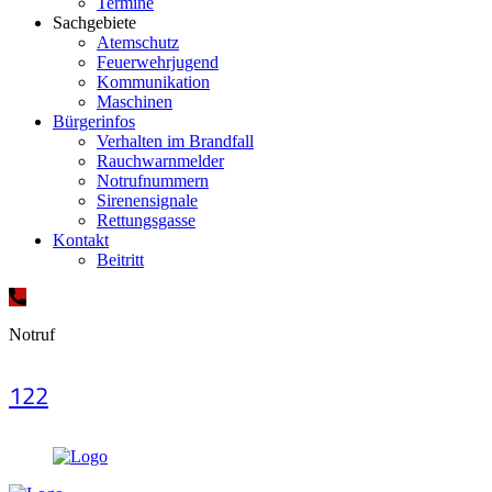
Termine
Sachgebiete
Atemschutz
Feuerwehrjugend
Kommunikation
Maschinen
Bürgerinfos
Verhalten im Brandfall
Rauchwarnmelder
Notrufnummern
Sirenensignale
Rettungsgasse
Kontakt
Beitritt
Notruf
122