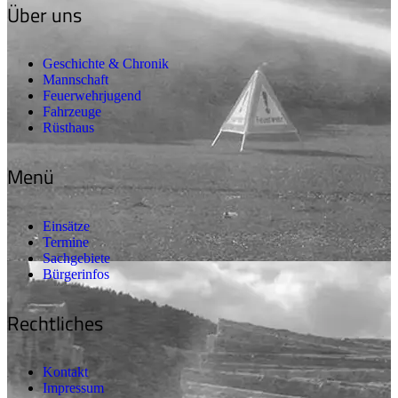
Über uns
Geschichte & Chronik
Mannschaft
Feuerwehrjugend
Fahrzeuge
Rüsthaus
Menü
Einsätze
Termine
Sachgebiete
Bürgerinfos
Rechtliches
Kontakt
Impressum