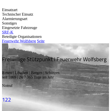
Einsatzart
Technischer Einsatz
Alarmierungsart
Sonstiges
Eingesetzte Fahrzeuge
SRF-K
Beteiligte Organisationen
Feuerwehr Wolfsberg
Seite
Freiwillige Stützpunkt I Feuerwehr Wolfsberg
Retten | Löschen | Bergen | Schützen
seit 1869 | 24/7 365 Tage im Jahr
Notruf
122