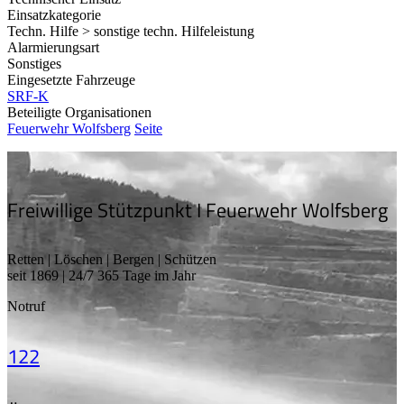
Einsatzkategorie
Techn. Hilfe > sonstige techn. Hilfeleistung
Alarmierungsart
Sonstiges
Eingesetzte Fahrzeuge
SRF-K
Beteiligte Organisationen
Feuerwehr Wolfsberg
Seite
Freiwillige Stützpunkt I Feuerwehr Wolfsberg
Retten | Löschen | Bergen | Schützen
seit 1869 | 24/7 365 Tage im Jahr
Notruf
122