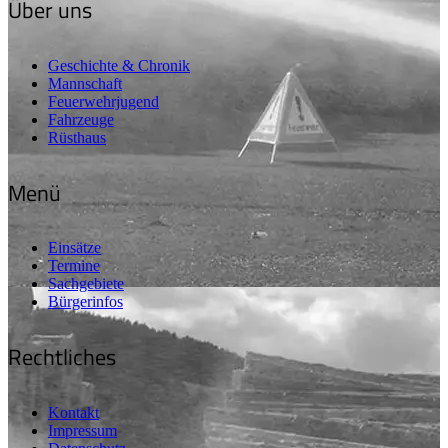
Über uns
Geschichte & Chronik
Mannschaft
Feuerwehrjugend
Fahrzeuge
Rüsthaus
Menü
Einsätze
Termine
Sachgebiete
Bürgerinfos
Rechtliches
Kontakt
Impressum