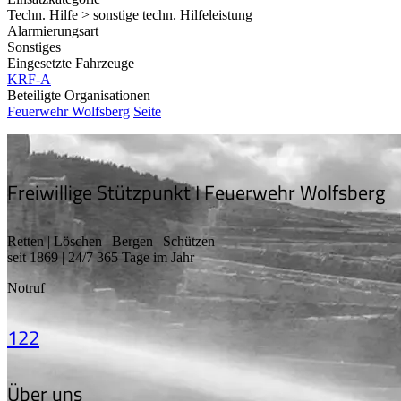
Techn. Hilfe > sonstige techn. Hilfeleistung
Alarmierungsart
Sonstiges
Eingesetzte Fahrzeuge
KRF-A
Beteiligte Organisationen
Feuerwehr Wolfsberg
Seite
Freiwillige Stützpunkt I Feuerwehr Wolfsberg
Retten | Löschen | Bergen | Schützen
seit 1869 | 24/7 365 Tage im Jahr
Notruf
122
Über uns