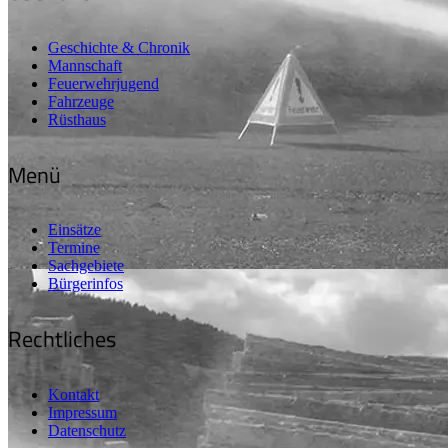
Geschichte & Chronik
Mannschaft
Feuerwehrjugend
Fahrzeuge
Rüsthaus
Menü
Einsätze
Termine
Sachgebiete
Bürgerinfos
Rechtliches
Kontakt
Impressum
Datenschutz