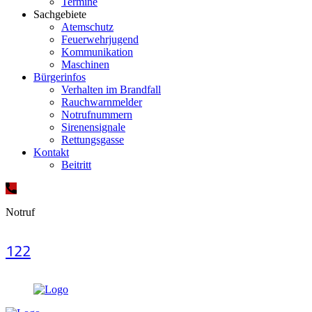
Termine
Sachgebiete
Atemschutz
Feuerwehrjugend
Kommunikation
Maschinen
Bürgerinfos
Verhalten im Brandfall
Rauchwarnmelder
Notrufnummern
Sirenensignale
Rettungsgasse
Kontakt
Beitritt
Notruf
122