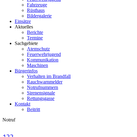
Fahrzeuge
Rüsthaus
Bildergalerie
Einsätze
Aktuelles
Berichte
Termine
Sachgebiete
Atemschutz
Feuerwehrjugend
Kommunikation
Maschinen
Bürgerinfos
Verhalten im Brandfall
Rauchwarnmelder
Notrufnummern
Sirenensignale
Rettungsgasse
Kontakt
Beitritt
Notruf
122