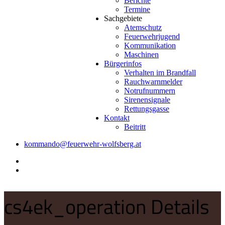
Berichte
Termine
Sachgebiete
Atemschutz
Feuerwehrjugend
Kommunikation
Maschinen
Bürgerinfos
Verhalten im Brandfall
Rauchwarnmelder
Notrufnummern
Sirenensignale
Rettungsgasse
Kontakt
Beitritt
kommando@feuerwehr-wolfsberg.at
cs4ek_operation Details