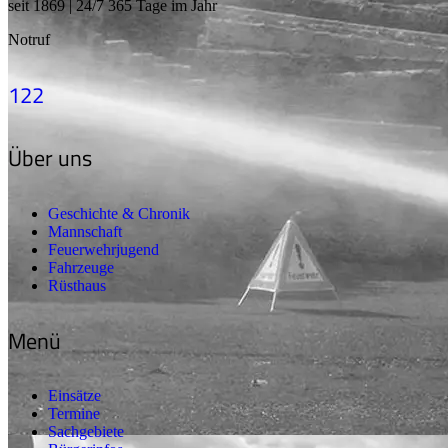
seit 1869 | 24/7 365 Tage im Jahr
Notruf
122
Über uns
Geschichte & Chronik
Mannschaft
Feuerwehrjugend
Fahrzeuge
Rüsthaus
Menü
Einsätze
Termine
Sachgebiete