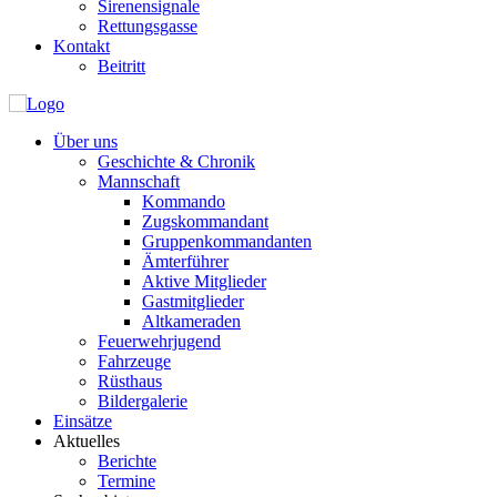
Sirenensignale
Rettungsgasse
Kontakt
Beitritt
Über uns
Geschichte & Chronik
Mannschaft
Kommando
Zugskommandant
Gruppenkommandanten
Ämterführer
Aktive Mitglieder
Gastmitglieder
Altkameraden
Feuerwehrjugend
Fahrzeuge
Rüsthaus
Bildergalerie
Einsätze
Aktuelles
Berichte
Termine