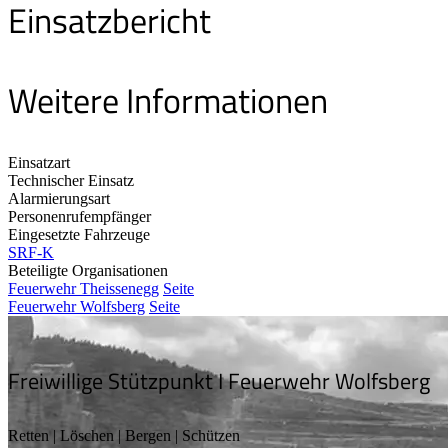
Einsatzbericht
Weitere Informationen
Einsatzart
Technischer Einsatz
Alarmierungsart
Personenrufempfänger
Eingesetzte Fahrzeuge
SRF-K
Beteiligte Organisationen
Feuerwehr Theissenegg
Seite
Feuerwehr Wolfsberg
Seite
Freiwillige Stützpunkt I Feuerwehr Wolfsberg
Retten | Löschen | Bergen | Schützen