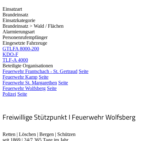
Einsatzart
Brandeinsatz
Einsatzkategorie
Brandeinsatz > Wald / Flächen
Alarmierungsart
Personenrufempfänger
Eingesetzte Fahrzeuge
GTLFA 8000-200
KDO-F
TLF-A 4000
Beteiligte Organisationen
Feuerwehr Frantschach - St. Gertraud
Seite
Feuerwehr Kamp
Seite
Feuerwehr St. Margarethen
Seite
Feuerwehr Wolfsberg
Seite
Polizei
Seite
Freiwillige Stützpunkt I Feuerwehr Wolfsberg
Retten | Löschen | Bergen | Schützen
seit 1869 | 24/7 365 Tage im Jahr