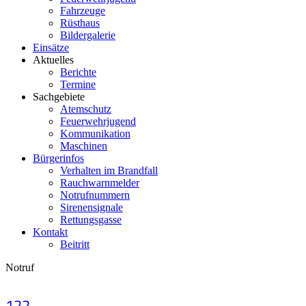
Fahrzeuge
Rüsthaus
Bildergalerie
Einsätze
Aktuelles
Berichte
Termine
Sachgebiete
Atemschutz
Feuerwehrjugend
Kommunikation
Maschinen
Bürgerinfos
Verhalten im Brandfall
Rauchwarnmelder
Notrufnummern
Sirenensignale
Rettungsgasse
Kontakt
Beitritt
Notruf
122