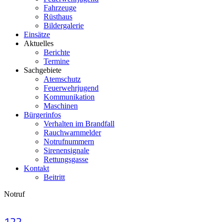
Fahrzeuge
Rüsthaus
Bildergalerie
Einsätze
Aktuelles
Berichte
Termine
Sachgebiete
Atemschutz
Feuerwehrjugend
Kommunikation
Maschinen
Bürgerinfos
Verhalten im Brandfall
Rauchwarnmelder
Notrufnummern
Sirenensignale
Rettungsgasse
Kontakt
Beitritt
Notruf
122