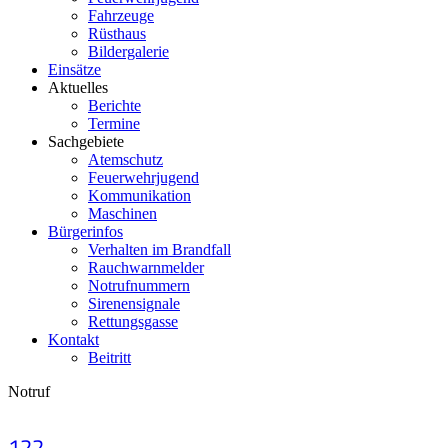
Fahrzeuge
Rüsthaus
Bildergalerie
Einsätze
Aktuelles
Berichte
Termine
Sachgebiete
Atemschutz
Feuerwehrjugend
Kommunikation
Maschinen
Bürgerinfos
Verhalten im Brandfall
Rauchwarnmelder
Notrufnummern
Sirenensignale
Rettungsgasse
Kontakt
Beitritt
Notruf
122