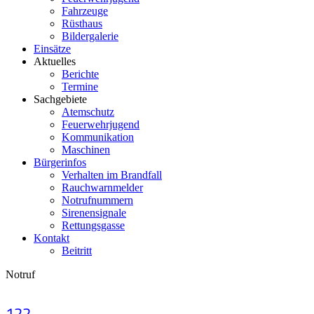
Fahrzeuge
Rüsthaus
Bildergalerie
Einsätze
Aktuelles
Berichte
Termine
Sachgebiete
Atemschutz
Feuerwehrjugend
Kommunikation
Maschinen
Bürgerinfos
Verhalten im Brandfall
Rauchwarnmelder
Notrufnummern
Sirenensignale
Rettungsgasse
Kontakt
Beitritt
Notruf
122