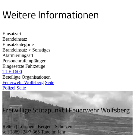
Weitere Informationen
Einsatzart
Brandeinsatz
Einsatzkategorie
Brandeinsatz > Sonstiges
Alarmierungsart
Personenrufempfänger
Eingesetzte Fahrzeuge
TLF 1600
Beteiligte Organisationen
Feuerwehr Wolfsberg
Seite
Polizei
Seite
Freiwillige Stützpunkt I Feuerwehr Wolfsberg
Retten | Löschen | Bergen | Schützen
seit 1869 | 24/7 365 Tage im Jahr