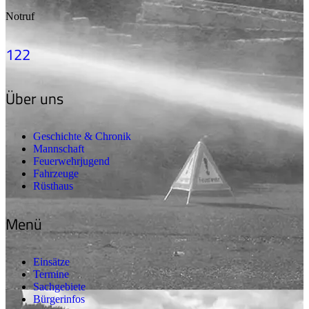
Notruf
122
Über uns
Geschichte & Chronik
Mannschaft
Feuerwehrjugend
Fahrzeuge
Rüsthaus
Menü
Einsätze
Termine
Sachgebiete
Bürgerinfos