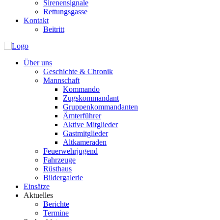
Sirenensignale
Rettungsgasse
Kontakt
Beitritt
Über uns
Geschichte & Chronik
Mannschaft
Kommando
Zugskommandant
Gruppenkommandanten
Ämterführer
Aktive Mitglieder
Gastmitglieder
Altkameraden
Feuerwehrjugend
Fahrzeuge
Rüsthaus
Bildergalerie
Einsätze
Aktuelles
Berichte
Termine