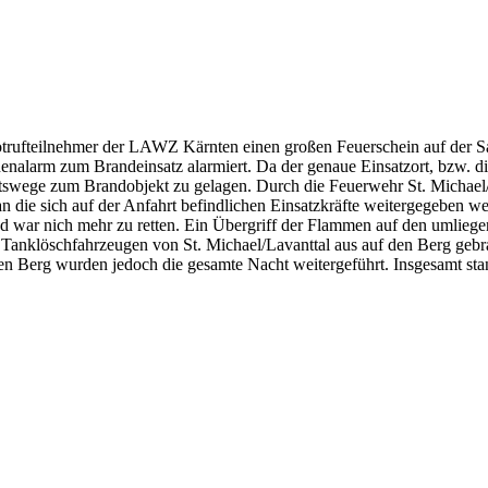
ufteilnehmer der LAWZ Kärnten einen großen Feuerschein auf der Sau
enalarm zum Brandeinsatz alarmiert. Da der genaue Einsatzort, bzw. di
rtswege zum Brandobjekt zu gelagen. Durch die Feuerwehr St. Michael/
die sich auf der Anfahrt befindlichen Einsatzkräfte weitergegeben wer
nd und war nich mehr zu retten. Ein Übergriff der Flammen auf den umli
 Tanklöschfahrzeugen von St. Michael/Lavanttal aus auf den Berg gebra
en Berg wurden jedoch die gesamte Nacht weitergeführt. Insgesamt stan